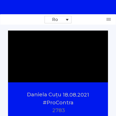
Ro
Donează
Investigații
Reportaje
Documentare
Daniela Cuțu
18.08.2021
Interviu cu sens
#ProContra
2783
Parlamentul Virtual