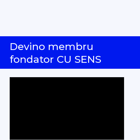
Devino membru
fondator CU SENS