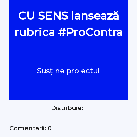
CU SENS lansează
Oamenii Legii
rubrica #ProContra
#Verificat
#PeScurt din Parlament
Susține proiectul
#PeScurt din CMC
#ProContra
Distribuie:
#Explicat
#Podcast
Comentarii: 0