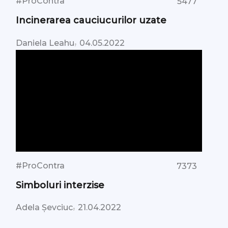
#ProContra
5477
Incinerarea cauciucurilor uzate
,
Daniela Leahu
04.05.2022
#ProContra
7373
Simboluri interzise
,
Adela Șevciuc
21.04.2022