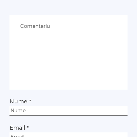
Nume
*
Email
*