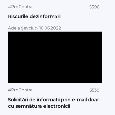
#ProContra
5396
Riscurile dezinformării
,
Adela Șevciuc
10.06.2022
#ProContra
5539
Solicitări de informații prin e-mail doar
cu semnătura electronică