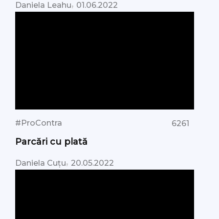
,
Daniela Leahu
01.06.2022
#ProContra
6261
Parcări cu plată
,
Daniela Cuțu
20.05.2022