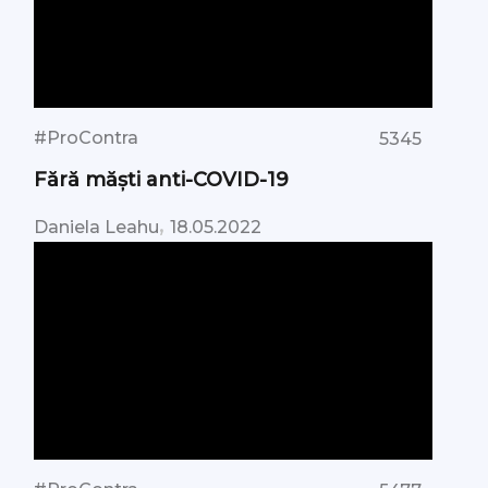
#ProContra
5345
Fără măști anti-COVID-19
,
Daniela Leahu
18.05.2022