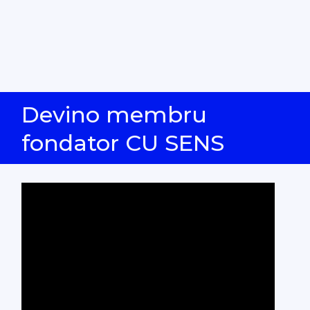
Devino membru
fondator CU SENS