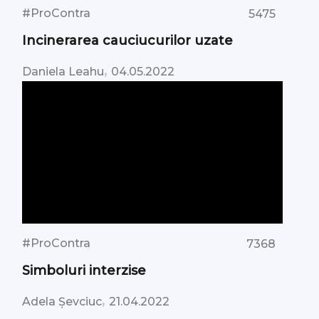
#ProContra
5475
Incinerarea cauciucurilor uzate
,
Daniela Leahu
04.05.2022
#ProContra
7368
Simboluri interzise
,
Adela Șevciuc
21.04.2022