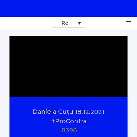
Ro
Donează
Investigații
Reportaje
Documentare
Daniela Cuțu
18.12.2021
Interviu cu sens
#ProContra
8396
Parlamentul Virtual