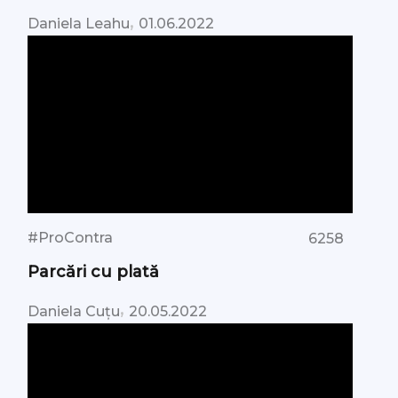
,
Daniela Leahu
01.06.2022
#ProContra
6258
Parcări cu plată
,
Daniela Cuțu
20.05.2022