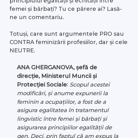
principiului egalității și echității între
femei și bărbați? Tu ce părere ai? Lasă-
ne un comentariu.
Totuși, care sunt argumentele PRO sau
CONTRA feminizării profesiilor, dar și cele
NEUTRE.
ANA GHERGANOVA, șefă de
direcție, Ministerul Muncii și
:
Scopul acestei
Protecției Sociale
modificări, și anume expunerii la
feminin a ocupațiilor, a fost de a
asigura egalitatea în tratamentul
lingvistic între femei și bărbați și
asigurarea principiilor egalității de
gen. Deci, prin faptul că am expus la