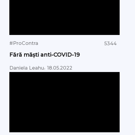
#ProContra
5344
Fără măști anti-COVID-19
,
Daniela Leahu
18.05.2022