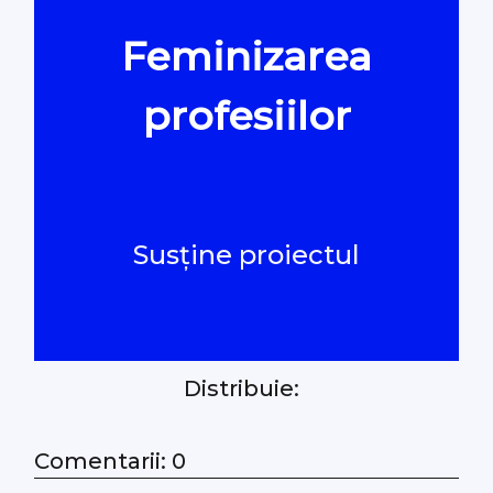
Feminizarea
Oamenii Legii
profesiilor
#Verificat
#PeScurt din Parlament
Susține proiectul
#PeScurt din CMC
#ProContra
Distribuie:
#Explicat
#Podcast
Comentarii: 0