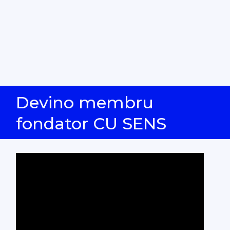
Devino membru
fondator CU SENS