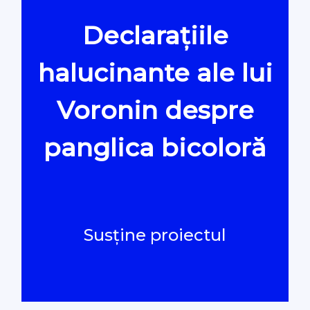
Declarațiile
Oamenii Legii
halucinante ale lui
#Verificat
Voronin despre
#PeScurt din Parlament
panglica bicoloră
#PeScurt din CMC
#ProContra
Susține proiectul
#Explicat
#Podcast