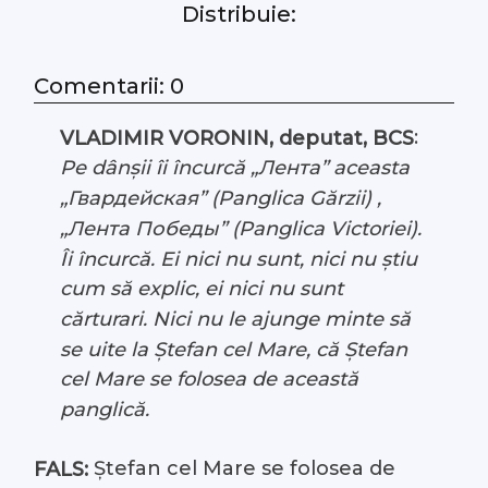
Distribuie:
#Arhivă LIVE
Comentarii: 0
Despre noi
:
VLADIMIR VORONIN, deputat, BCS
Contacte
Pe dânșii îi încurcă „Лента” aceasta
„Гвардейская” (Panglica Gărzii) ,
„Лента Победы” (Panglica Victoriei).
Îi încurcă. Ei nici nu sunt, nici nu știu
cum să explic, ei nici nu sunt
cărturari. Nici nu le ajunge minte să
se uite la Ștefan cel Mare, că Ștefan
cel Mare se folosea de această
panglică.
Ștefan cel Mare se folosea de
FALS: