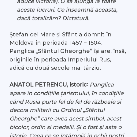
aduce victoria). O să ajungă la toate
aceste lucruri. Ce înseamnă aceasta,
dacă totalizăm? Dictatură.
Ștefan cel Mare și Sfânt a domnit în
Moldova în perioada 1457 – 1504.
Panglica
Sfântul Gheorghe” își are, însă,
„
originile în perioada Imperiului Rus,
adică cu două secole mai târziu.
:
ANATOL PETRENCU, istoric
Panglica
apare în condițiile țarismului, în condițiile
când Rusia purta fel de fel de războaie și
decora militarii cu Ordinul „Sfântul
Gheorghe” care avea acest simbol, acest
bicolor, ordin și medalii. Și o fost și asta o
istorie. Ceea ce se întâmplă în ochii noștri,