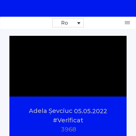
Ro
Donează
Investigații
Reportaje
Documentare
Adela Șevciuc
05.05.2022
Interviu cu sens
#Verificat
3968
Parlamentul Virtual