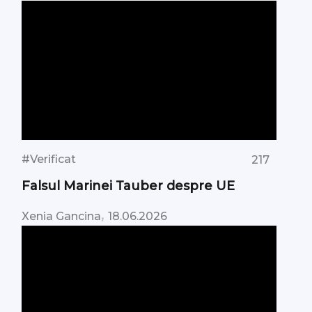
#Verificat
217
Falsul Marinei Tauber despre UE
,
Xenia Gancina
18.06.2026