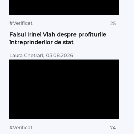
#Verificat
25
Falsul Irinei Vlah despre profiturile
întreprinderilor de stat
,
Laura Chetrari
03.08.2026
#Verificat
74